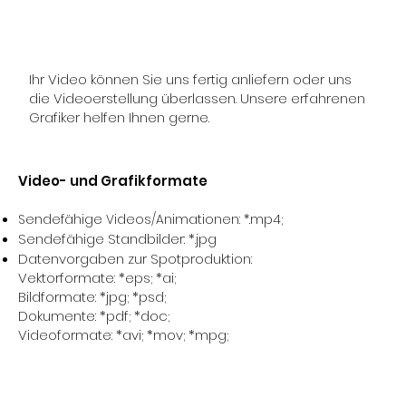
Ihr Video können Sie uns fertig anliefern oder uns
die Videoerstellung überlassen. Unsere erfahrenen
Grafiker helfen Ihnen gerne.
Video- und Grafikformate
Sendefähige Videos/Animationen: *.mp4;
Sendefähige Standbilder: *.jpg
Datenvorgaben zur Spotproduktion:
Vektorformate: *eps; *ai;
Bildformate: *jpg; *psd;
Dokumente: *pdf; *doc;
Videoformate: *avi; *mov; *mpg;